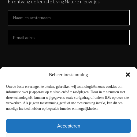
En ontvang de leukste Living Nature nieuwtjes
Beheer toestemming
Om de beste ervaringen te bieden, gebruiken wij technologieën zoals cookies om
informatie over je apparaat op te slaan en/of te raadplegen. Door in te stemmen met
deze technologieën kunnen wij gegevens zoals surfgedrag of unieke ID's op deze site
verwerken. Als je geen toestemming geeft of uw toestemming intrekt, kan dit een
nadelige invloed hebben op bepaalde functies en mogelijkheden.
Accepteren
Copyright © 2021 livingnature.nl | Alle rechten
voorbehouden. | Ontwerp en realisatie
I-match