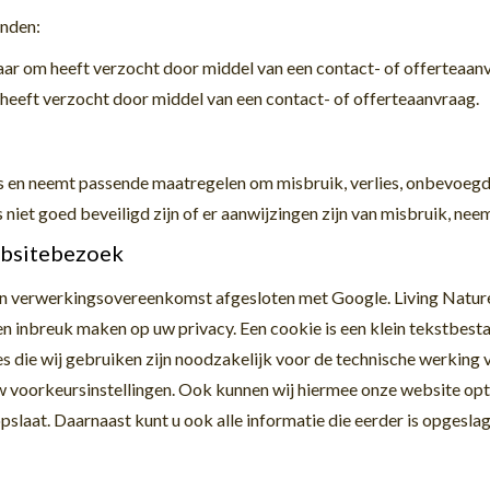
inden:
aar om heeft verzocht door middel van een contact- of offerteaan
m heeft verzocht door middel van een contact- of offerteaanvraag.
us en neemt passende maatregelen om misbruik, verlies, onbevo
 niet goed beveiligd zijn of er aanwijzingen zijn van misbruik, nee
ebsitebezoek
en verwerkingsovereenkomst afgesloten met Google. Living Nature 
en inbreuk maken op uw privacy. Een cookie is een klein tekstbest
s die wij gebruiken zijn noodzakelijk voor de technische werking
 voorkeursinstellingen. Ook kunnen wij hiermee onze website opt
pslaat. Daarnaast kunt u ook alle informatie die eerder is opgesla