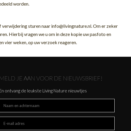
gedeeld worden.
f verwijdering sturen naar info@livingnature.nl. Om er zeker
turen. Hierbij vragen we u om in deze kopie uw pasfoto en
en vier weken, op uw verzoek reageren.
MELD JE AAN VOOR DE NIEUWSBRIEF!
En ontvang de leukste Living Nature nieuwtjes