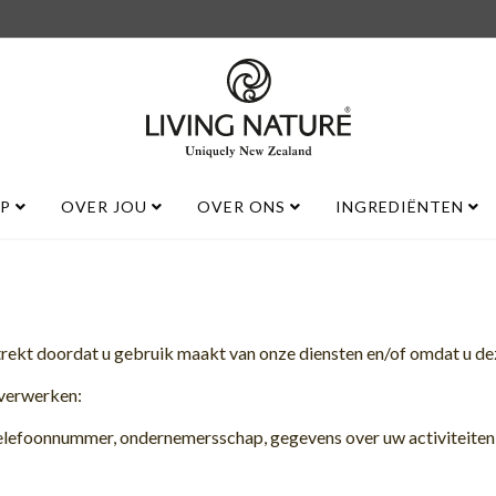
UP
OVER JOU
OVER ONS
INGREDIËNTEN
ekt doordat u gebruik maakt van onze diensten en/of omdat u deze
 verwerken:
telefoonnummer, ondernemersschap, gegevens over uw activiteiten