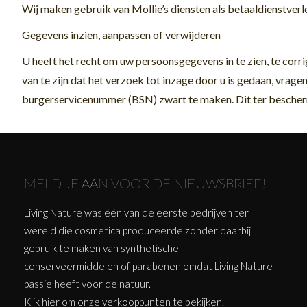
Wij maken gebruik van Mollie’s diensten als betaaldienstver
Gegevens inzien, aanpassen of verwijderen
U heeft het recht om uw persoonsgegevens in te zien, te corri
van te zijn dat het verzoek tot inzage door u is gedaan, vrage
burgerservicenummer (BSN) zwart te maken. Dit ter beschermi
MELD JE AAN VOOR DE NIEUWSBRIEF!
Living Nature was één van de eerste bedrijven ter
wereld die cosmetica produceerde zonder daarbij
gebruik te maken van synthetische
conserveermiddelen of parabenen omdat Living Nature
passie heeft voor de natuur.
Klik
hier
om onze verkooppunten te bekijken.