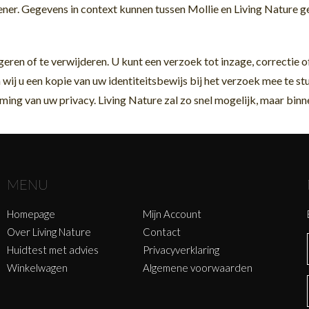
lener. Gegevens in context kunnen tussen Mollie en Living Nature 
geren of te verwijderen. U kunt een verzoek tot inzage, correctie o
n wij u een kopie van uw identiteitsbewijs bij het verzoek mee te s
ng van uw privacy. Living Nature zal zo snel mogelijk, maar binn
MENU
Homepage
Mijn Account
Over Living Nature
Contact
Huidtest met advies
Privacyverklaring
Winkelwagen
Algemene voorwaarden