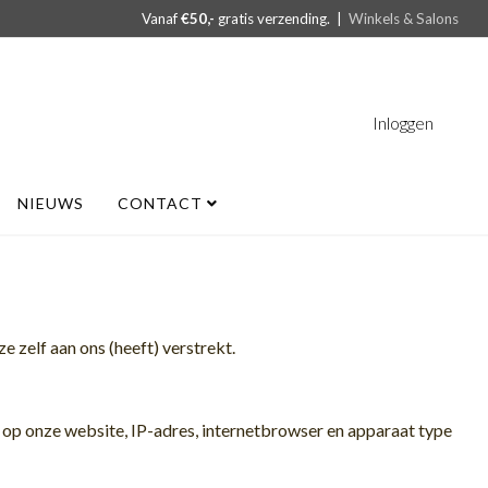
Vanaf
€50,-
gratis verzending. |
Winkels & Salons
Inloggen
NIEUWS
CONTACT
 zelf aan ons (heeft) verstrekt.
 op onze website, IP-adres, internetbrowser en apparaat type