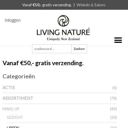
Vanaf
€50,-
gratis verzending. |
Winkels & Salons
Inloggen
Zoeken
naar:
Vanaf €50,- gratis verzending.
Categorieën
ACTIE
(6)
ASSORTIMENT
(74)
(49)
MAKE-UP
(20)
GEZICHT
(19)