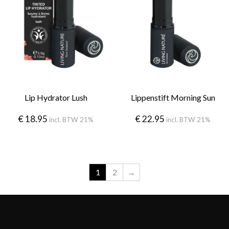
Lip Hydrator Lush
Lippenstift Morning Sun
€
18.95
€
22.95
incl. BTW 21%
incl. BTW 21%
1
2
→