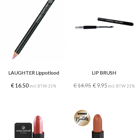
LAUGHTER Lippotlood
LIP BRUSH
€
16.50
€
14.95
€
9.95
incl. BTW 21%
incl. BTW 21%