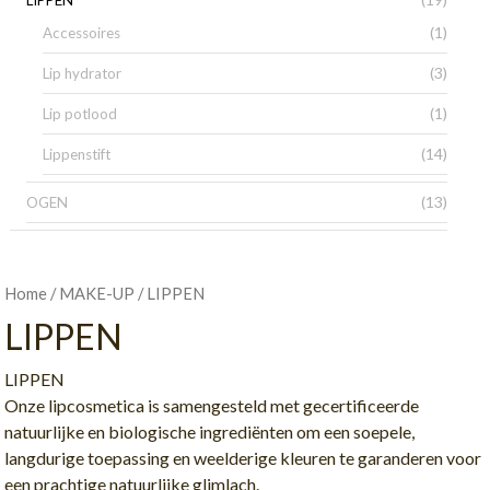
LIPPEN
(1)
Accessoires
(3)
Lip hydrator
(1)
Lip potlood
(14)
Lippenstift
(13)
OGEN
/
/ LIPPEN
Home
MAKE-UP
LIPPEN
LIPPEN
Onze lipcosmetica is samengesteld met gecertificeerde
natuurlijke en biologische ingrediënten om een soepele,
langdurige toepassing en weelderige kleuren te garanderen voor
een prachtige natuurlijke glimlach.