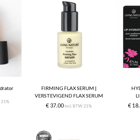
ydrator
FIRMING FLAX SERUM |
HY
VERSTEVIGEND FLAX SERUM
L
W 21%
€
37.00
€
18
incl. BTW 21%