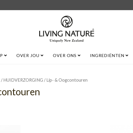
UP
OVER JOU
OVER ONS
INGREDIËNTEN
/
/ Lip- & Oogcontouren
HUIDVERZORGING
contouren