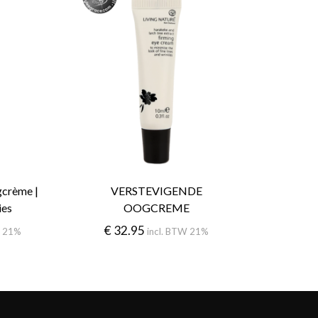
crème |
VERSTEVIGENDE
ies
OOGCREME
€
32.95
W 21%
incl. BTW 21%