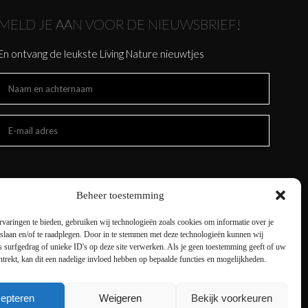
MELD JE AAN VOOR DE NIEUWSBRIEF!
En ontvang de leukste Living Nature nieuwtjes
Beheer toestemming
varingen te bieden, gebruiken wij technologieën zoals cookies om informatie over je
 slaan en/of te raadplegen. Door in te stemmen met deze technologieën kunnen wij
 surfgedrag of unieke ID's op deze site verwerken. Als je geen toestemming geeft of uw
trekt, kan dit een nadelige invloed hebben op bepaalde functies en mogelijkheden.
epteren
Weigeren
Bekijk voorkeuren