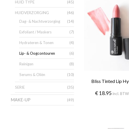
(45)
HUID TYPE
(46)
HUIDVERZORGING
(14)
Dag- & Nachtverzorging
(7)
Exfoliant / Maskers
(4)
Hydrateren & Tonen
(6)
Lip- & Oogcontouren
(8)
Reinigen
(10)
Serums & Oliën
Bliss Tinted Lip H
(35)
SERIE
€
18.95
incl. BT
MAKE-UP
(49)