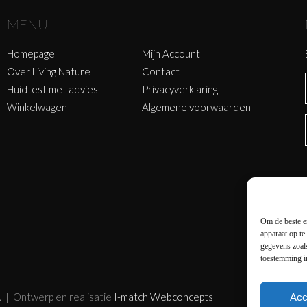
MENU
Homepage
Mijn Account
Over Living Nature
Contact
Huidtest met advies
Privacyverklaring
Winkelwagen
Algemene voorwaarden
Om de beste er
apparaat op te
gegevens zoals
toestemming in
. | Ontwerp en realisatie
I-match Webconcepts
Acc