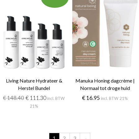
Living Nature Hydrateer &
Manuka Honing dagcrème |
Herstel Bundel
Normaal tot droge huid
€
148.40
€
111.30
€
16.95
incl. BTW
incl. BTW 21%
21%
1
2
3
→