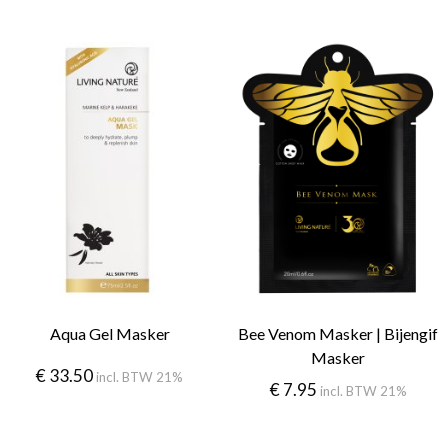
Aqua Gel Masker
Bee Venom Masker | Bijengif
Masker
€
33.50
incl. BTW 21%
€
7.95
incl. BTW 21%