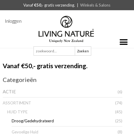
Vanaf
€50,-
gratis verzending. |
Winkels & Salons
Inloggen
Zoeken
naar:
Vanaf €50,- gratis verzending.
Categorieën
ACTIE
(6)
(74)
ASSORTIMENT
(45)
HUID TYPE
(25)
Droog/Gedehydrateerd
(8)
Gevoelige Huid