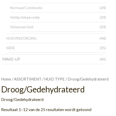
(24)
Normaal/Combinatie
(20)
Vettig/vlekgevoelig
(20)
Volwassen huid
(46)
HUIDVERZORGING
(35)
SERIE
MAKE-UP
(49)
/
/
/ Droog/Gedehydrateerd
Home
ASSORTIMENT
HUID TYPE
Droog/Gedehydrateerd
Droog/Gedehydrateerd
Resultaat 1–12 van de 25 resultaten wordt getoond