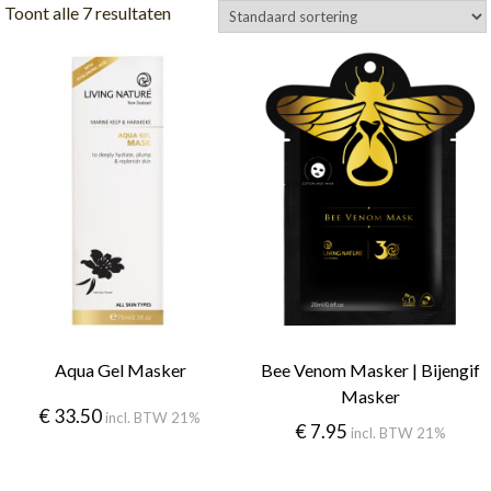
Toont alle 7 resultaten
Aqua Gel Masker
Bee Venom Masker | Bijengif
Masker
€
33.50
incl. BTW 21%
€
7.95
incl. BTW 21%