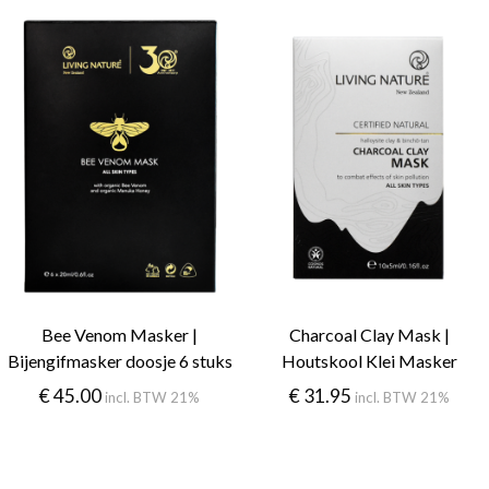
Bee Venom Masker |
Charcoal Clay Mask |
Bijengifmasker doosje 6 stuks
Houtskool Klei Masker
€
45.00
€
31.95
incl. BTW 21%
incl. BTW 21%