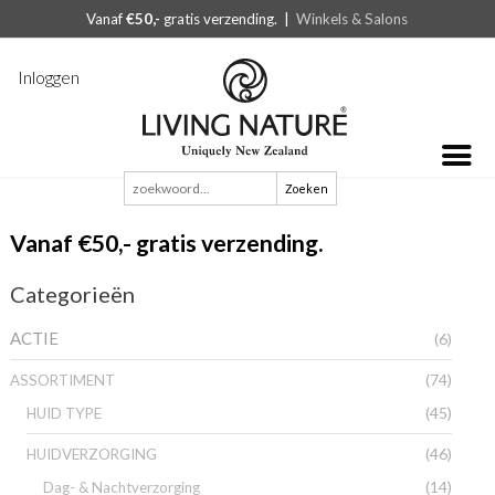
Vanaf
€50,-
gratis verzending. |
Winkels & Salons
Inloggen
Zoeken
naar:
Vanaf €50,- gratis verzending.
Categorieën
ACTIE
(6)
(74)
ASSORTIMENT
(45)
HUID TYPE
(46)
HUIDVERZORGING
(14)
Dag- & Nachtverzorging