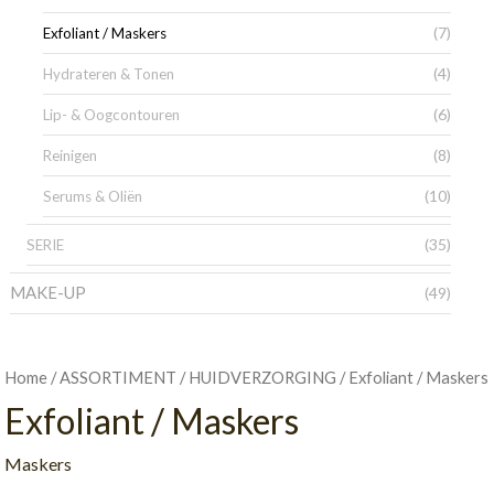
(7)
Exfoliant / Maskers
(4)
Hydrateren & Tonen
(6)
Lip- & Oogcontouren
(8)
Reinigen
(10)
Serums & Oliën
(35)
SERIE
MAKE-UP
(49)
/
/
/ Exfoliant / Maskers
Home
ASSORTIMENT
HUIDVERZORGING
Exfoliant / Maskers
Maskers