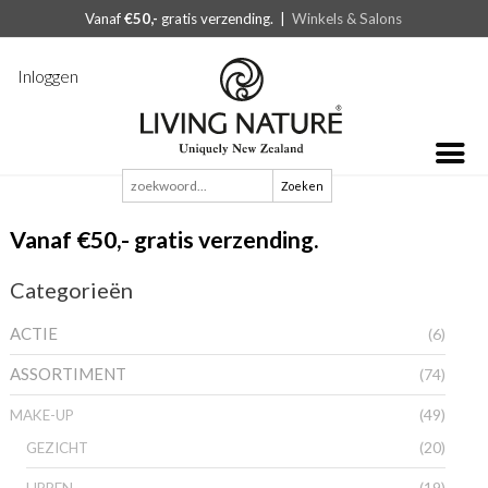
Vanaf
€50,-
gratis verzending. |
Winkels & Salons
Inloggen
Zoeken
naar:
Vanaf €50,- gratis verzending.
Categorieën
ACTIE
(6)
ASSORTIMENT
(74)
(49)
MAKE-UP
(20)
GEZICHT
(19)