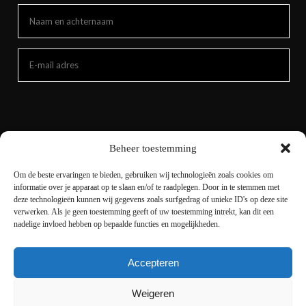
Beheer toestemming
Om de beste ervaringen te bieden, gebruiken wij technologieën zoals cookies om
informatie over je apparaat op te slaan en/of te raadplegen. Door in te stemmen met
deze technologieën kunnen wij gegevens zoals surfgedrag of unieke ID's op deze site
verwerken. Als je geen toestemming geeft of uw toestemming intrekt, kan dit een
nadelige invloed hebben op bepaalde functies en mogelijkheden.
Accepteren
Copyright © 2021 livingnature.nl | Alle rechten
voorbehouden. | Ontwerp en realisatie
I-match
Weigeren
Webconcepts