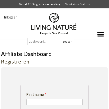
Vanaf
€50,-
gratis verzending. |
Winkels & Salons
Inloggen
Zoeken
naar:
Affiliate Dashboard
Registreren
First name
*