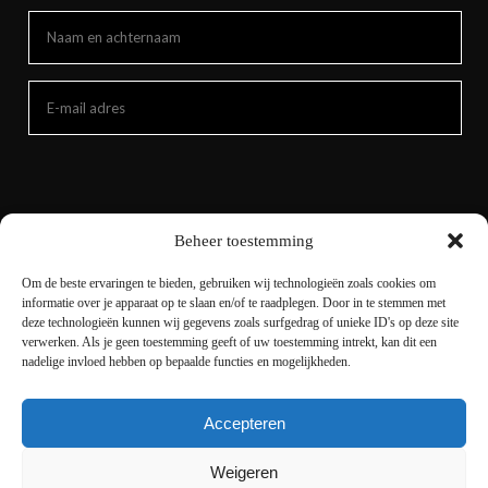
Beheer toestemming
Om de beste ervaringen te bieden, gebruiken wij technologieën zoals cookies om
informatie over je apparaat op te slaan en/of te raadplegen. Door in te stemmen met
deze technologieën kunnen wij gegevens zoals surfgedrag of unieke ID's op deze site
verwerken. Als je geen toestemming geeft of uw toestemming intrekt, kan dit een
nadelige invloed hebben op bepaalde functies en mogelijkheden.
Accepteren
Copyright © 2021 livingnature.nl | Alle rechten
voorbehouden. | Ontwerp en realisatie
I-match
Weigeren
Webconcepts