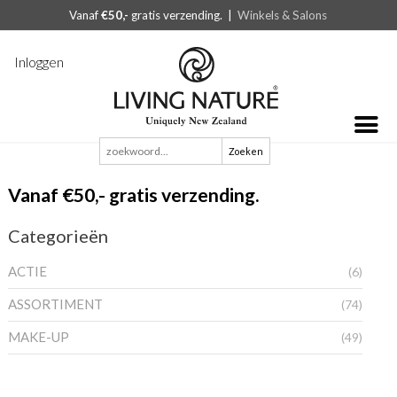
Vanaf
€50,-
gratis verzending. |
Winkels & Salons
Inloggen
Zoeken
naar:
Vanaf €50,- gratis verzending.
Categorieën
ACTIE
(6)
ASSORTIMENT
(74)
MAKE-UP
(49)