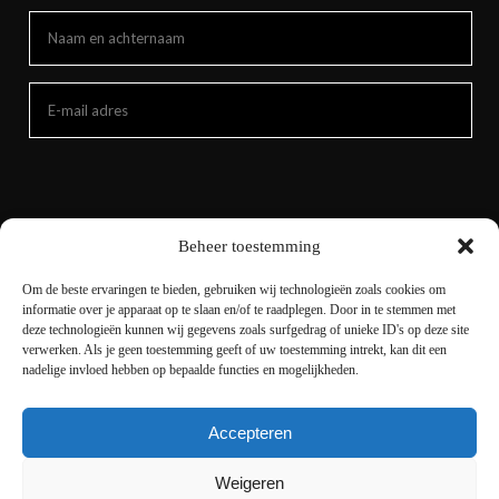
Beheer toestemming
Om de beste ervaringen te bieden, gebruiken wij technologieën zoals cookies om
informatie over je apparaat op te slaan en/of te raadplegen. Door in te stemmen met
deze technologieën kunnen wij gegevens zoals surfgedrag of unieke ID's op deze site
verwerken. Als je geen toestemming geeft of uw toestemming intrekt, kan dit een
nadelige invloed hebben op bepaalde functies en mogelijkheden.
Accepteren
Copyright © 2021 livingnature.nl | Alle rechten
voorbehouden. | Ontwerp en realisatie
I-match
Weigeren
Webconcepts