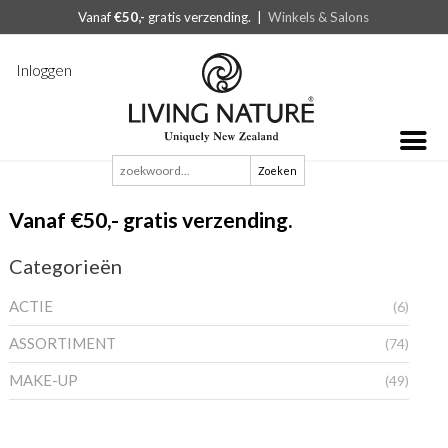
Vanaf
€50,-
gratis verzending. |
Winkels & Salons
Inloggen
Zoeken
naar:
Vanaf €50,- gratis verzending.
Categorieën
ACTIE
(6)
ASSORTIMENT
(74)
MAKE-UP
(49)