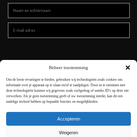
Beheer toestemming
Om de beste ervaringen te bieden, gebruiken wij technologieën zoals cookies om
informatie over je apparaat op te slaan en/of te raadplegen. Door in te stemmen met
deze technologieën kunnen wij gegevens zoals surfgedrag of unieke ID's op deze site
verwerken. Als je geen toestemming geeft of uw toestemming intrekt, kan dit een
nadelige invloed hebben op bepaalde functies en mogelijkheden.
Accepteren
Copyright © 2021 livingnature.nl | Alle rechten
voorbehouden. | Ontwerp en realisatie
I-match
Weigeren
Webconcepts