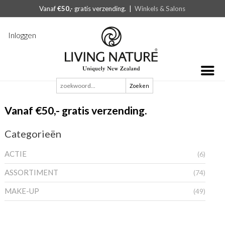
Vanaf
€50,-
gratis verzending. |
Winkels & Salons
Inloggen
Zoeken
naar:
Vanaf €50,- gratis verzending.
Categorieën
ACTIE
(6)
ASSORTIMENT
(74)
MAKE-UP
(49)