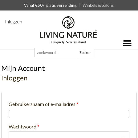
Vanaf
€50,-
gratis verzending. |
Winkels & Salons
Inloggen
Zoeken
naar:
Mijn Account
Inloggen
Gebruikersnaam of e-mailadres
*
Wachtwoord
*