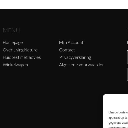
MENU
Homepage
Mijn Account
Over Living Nature
Contact
Huidtest met advies
Privacyverklaring
Winkelwagen
Algemene voorwaarden
Om de beste er
apparaat op te
gegevens zoals
toestemming in