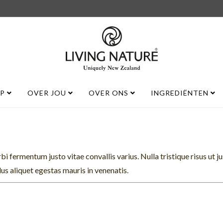
UP
OVER JOU
OVER ONS
INGREDIËNTEN
bi fermentum justo vitae convallis varius. Nulla tristique risus ut j
llus aliquet egestas mauris in venenatis.