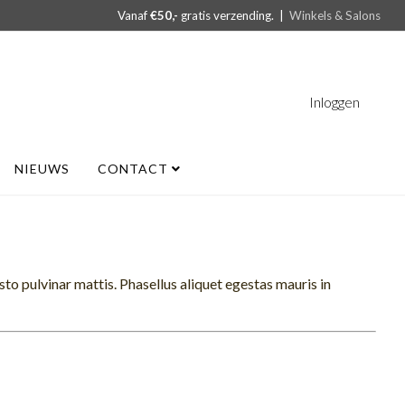
Vanaf
€50,-
gratis verzending. |
Winkels & Salons
Inloggen
NIEUWS
CONTACT
usto pulvinar mattis. Phasellus aliquet egestas mauris in