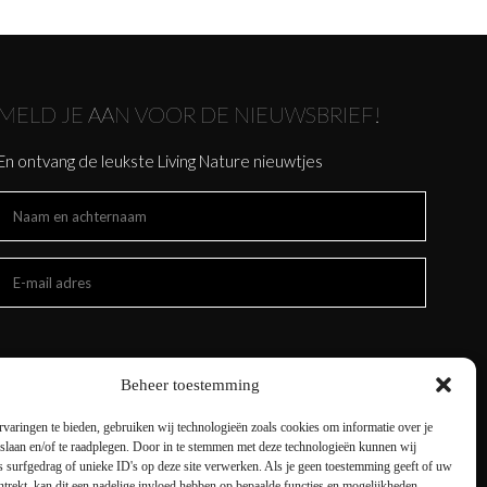
MELD JE AAN VOOR DE NIEUWSBRIEF!
En ontvang de leukste Living Nature nieuwtjes
Beheer toestemming
varingen te bieden, gebruiken wij technologieën zoals cookies om informatie over je
 slaan en/of te raadplegen. Door in te stemmen met deze technologieën kunnen wij
 surfgedrag of unieke ID's op deze site verwerken. Als je geen toestemming geeft of uw
trekt, kan dit een nadelige invloed hebben op bepaalde functies en mogelijkheden.