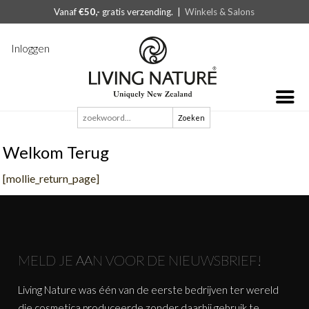
Vanaf
€50,-
gratis verzending. |
Winkels & Salons
Inloggen
Zoeken
naar:
Welkom Terug
[mollie_return_page]
MELD JE AAN VOOR DE NIEUWSBRIEF!
Living Nature was één van de eerste bedrijven ter wereld
die cosmetica produceerde zonder daarbij gebruik te