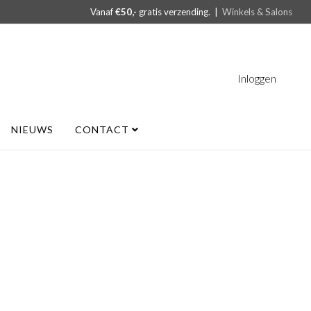
Vanaf
€50,-
gratis verzending. |
Winkels & Salons
Inloggen
NIEUWS
CONTACT