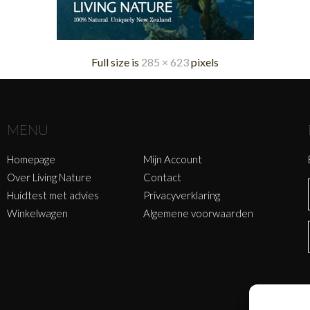
Full size is
285 × 623
pixels
MENU
Homepage
Mijn Account
Over Living Nature
Contact
Huidtest met advies
Privacyverklaring
Winkelwagen
Algemene voorwaarden