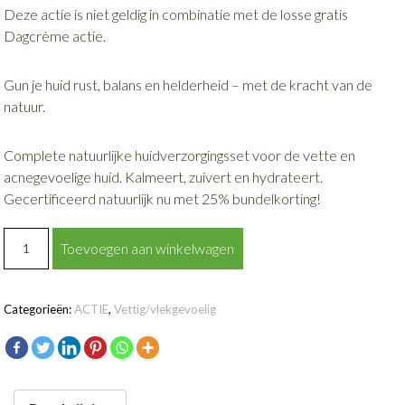
Deze actie is niet geldig in combinatie met de losse gratis
Dagcrème actie.
Gun je huid rust, balans en helderheid – met de kracht van de
natuur.
Complete natuurlijke huidverzorgingsset voor de vette en
acnegevoelige huid. Kalmeert, zuivert en hydrateert.
Gecertificeerd natuurlijk nu met 25% bundelkorting!
Living
Toevoegen aan winkelwagen
Nature
Balans
&
Categorieën:
ACTIE
,
Vettig/vlekgevoelig
Zuiverheid
Bundel
aantal