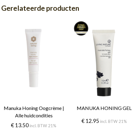
Gerelateerde producten
Manuka Honing Oogcrème |
MANUKA HONING GEL
Alle huidcondities
€
12.95
incl. BTW 21%
€
13.50
incl. BTW 21%