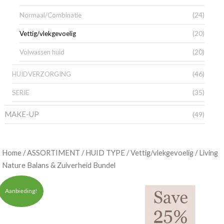
(24)
Normaal/Combinatie
(20)
Vettig/vlekgevoelig
(20)
Volwassen huid
(46)
HUIDVERZORGING
(35)
SERIE
MAKE-UP
(49)
/
/
/
/ Living
Home
ASSORTIMENT
HUID TYPE
Vettig/vlekgevoelig
Nature Balans & Zuiverheid Bundel
Aanbieding!