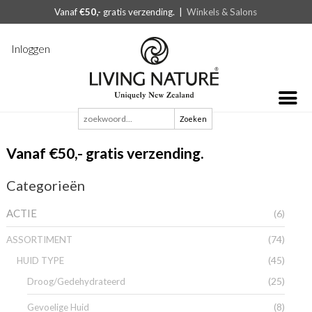
Vanaf
€50,-
gratis verzending. |
Winkels & Salons
Inloggen
Zoeken
naar:
Vanaf €50,- gratis verzending.
Categorieën
ACTIE
(6)
(74)
ASSORTIMENT
(45)
HUID TYPE
(25)
Droog/Gedehydrateerd
(8)
Gevoelige Huid