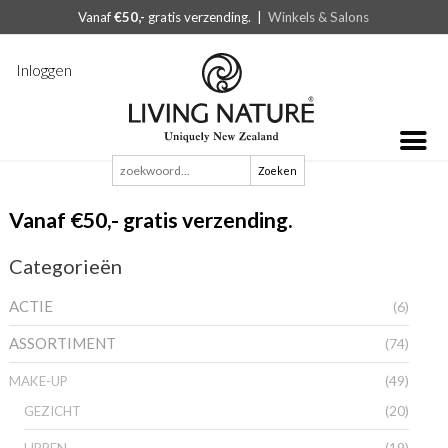
Vanaf
€50,-
gratis verzending. |
Winkels & Salons
Inloggen
Zoeken
naar:
Vanaf €50,- gratis verzending.
Categorieën
ACTIE
(6)
ASSORTIMENT
(74)
(49)
MAKE-UP
(20)
GEZICHT
(19)