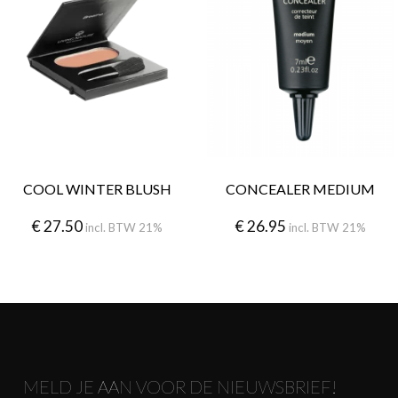
COOL WINTER BLUSH
CONCEALER MEDIUM
€
27.50
€
26.95
incl. BTW 21%
incl. BTW 21%
MELD JE AAN VOOR DE NIEUWSBRIEF!