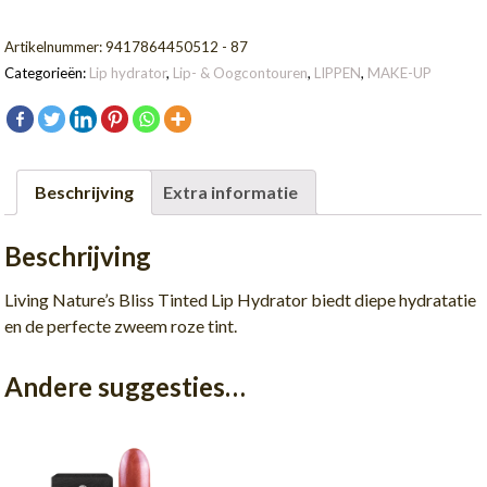
Lip
Hydrator
Artikelnummer:
9417864450512 - 87
aantal
Categorieën:
Lip hydrator
,
Lip- & Oogcontouren
,
LIPPEN
,
MAKE-UP
Beschrijving
Extra informatie
Beschrijving
Living Nature’s Bliss Tinted Lip Hydrator biedt diepe hydratatie
en de perfecte zweem roze tint.
Andere suggesties…