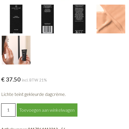
€
37.50
incl. BTW 21%
Lichte teint gekleurde dagcrème.
DAWN
Toevoegen aan winkelwagen
LIGHT
TINTED
MOISTURISER