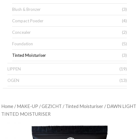
(3)
Blush & Bronzer
(4)
Compact Poeder
(2)
Concealer
(5)
Foundation
(3)
Tinted Moisturiser
(19)
LIPPEN
(13)
OGEN
/
/
/
/ DAWN LIGHT
Home
MAKE-UP
GEZICHT
Tinted Moisturiser
TINTED MOISTURISER