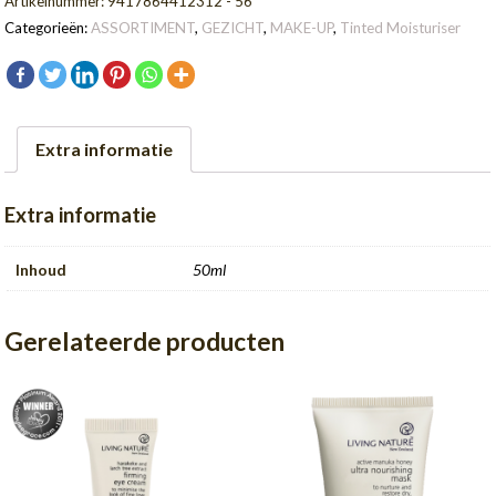
Artikelnummer:
9417864412312 - 56
aantal
Categorieën:
ASSORTIMENT
,
GEZICHT
,
MAKE-UP
,
Tinted Moisturiser
Extra informatie
Extra informatie
Inhoud
50ml
Gerelateerde producten