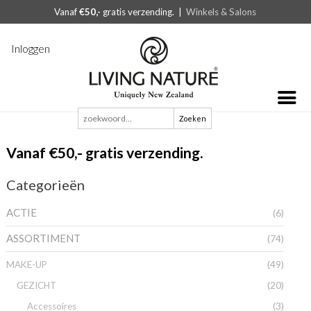
Vanaf
€50,-
gratis verzending. |
Winkels & Salons
Inloggen
Zoeken
naar:
Vanaf €50,- gratis verzending.
Categorieën
ACTIE
(6)
ASSORTIMENT
(74)
(49)
MAKE-UP
(20)
GEZICHT
(3)
Accessoires