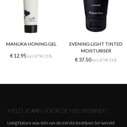
MANUKA HONING GEL
EVENING LIGHT TINTED
MOISTURISER
€
12.95
incl. BTW 21%
€
37.50
incl. BTW 21%
MELD JE AAN VOOR DE NIEUWSBRIEF!
Living Nature was één van de eerste bedrijven ter wereld