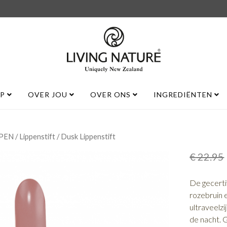
UP
OVER JOU
OVER ONS
INGREDIËNTEN
/
/ Dusk Lippenstift
PPEN
Lippenstift
€
22.95
De gecertif
rozebruin e
ultraveelzi
de nacht.
G