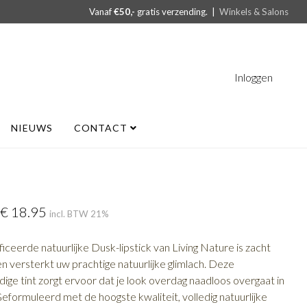
Vanaf
€50,-
gratis verzending. |
Winkels & Salons
Inloggen
NIEUWS
CONTACT
€
18.95
incl. BTW 21%
iceerde natuurlijke Dusk-lipstick van Living Nature is zacht
n versterkt uw prachtige natuurlijke glimlach.
Deze
jdige tint zorgt ervoor dat je look overdag naadloos overgaat in
eformuleerd met de hoogste kwaliteit, volledig natuurlijke