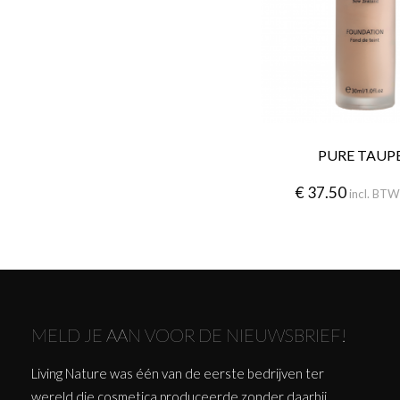
PURE TAUP
€
37.50
incl. BT
MELD JE AAN VOOR DE NIEUWSBRIEF!
Living Nature was één van de eerste bedrijven ter
wereld die cosmetica produceerde zonder daarbij