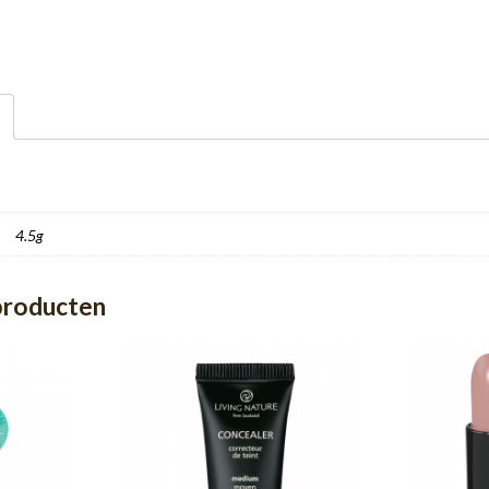
4.5g
producten