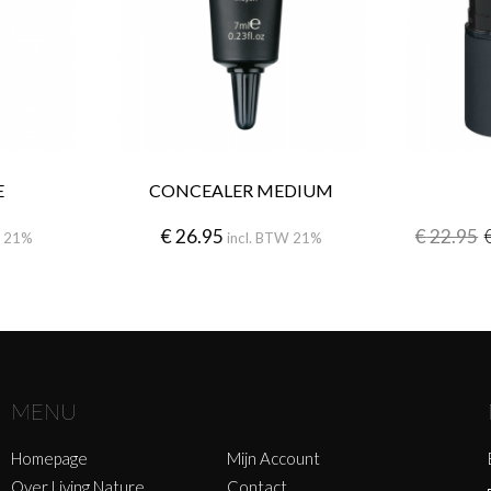
E
CONCEALER MEDIUM
€
26.95
€
22.95
W 21%
incl. BTW 21%
MENU
Homepage
Mijn Account
Over Living Nature
Contact