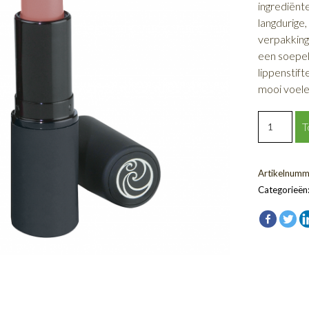
ingrediënt
langdurige,
verpakkin
een soepele
lippenstif
mooi voele
Dusk
T
Lippenstif
aantal
Artikelnumm
Categorieën