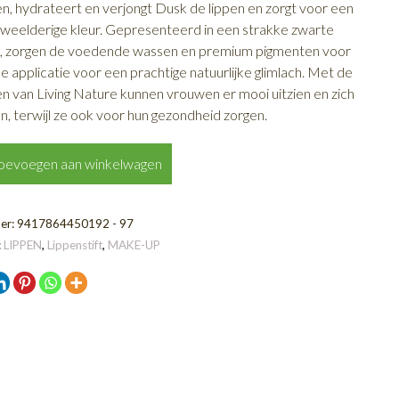
en, hydrateert en verjongt Dusk de lippen en zorgt voor een
 weelderige kleur.
Gepresenteerd in een strakke zwarte
g, zorgen de voedende wassen en premium pigmenten voor
 applicatie voor een prachtige natuurlijke glimlach.
Met de
ten van Living Nature kunnen vrouwen er mooi uitzien en zich
n, terwijl ze ook voor hun gezondheid zorgen.
oevoegen aan winkelwagen
t
er:
9417864450192 - 97
:
LIPPEN
,
Lippenstift
,
MAKE-UP