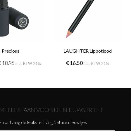
Precious
LAUGHTER Lippotlood
€
18.95
€
16.50
incl. BTW 21%
incl. BTW 21%
MELD JE AAN VOOR DE NIEUWSBRIEF!
En ontvang de leukste Living Nature nieuwtjes