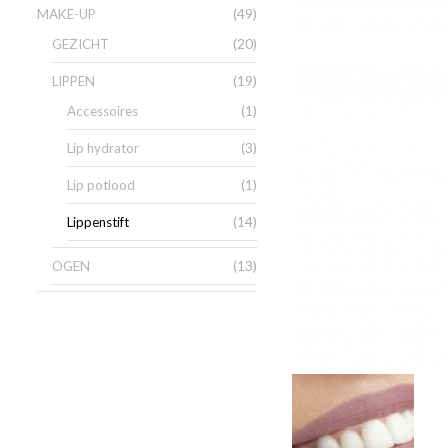
(49)
MAKE-UP
(20)
GEZICHT
(19)
LIPPEN
(1)
Accessoires
(3)
Lip hydrator
(1)
Lip potlood
(14)
Lippenstift
(13)
OGEN