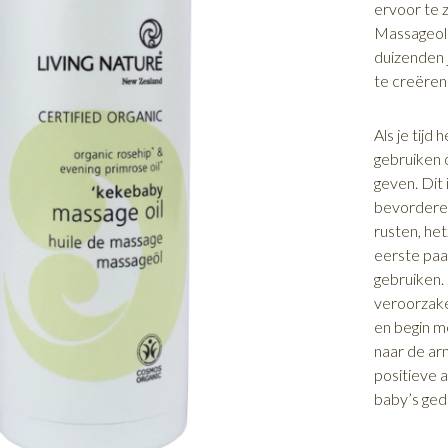
ervoor te 
Massageoli
duizenden 
te creëren
Als je tij
gebruiken 
geven. Dit
bevorderen
rusten, het
eerste paa
gebruiken.
veroorzake
en begin me
naar de arm
positieve 
baby’s ge