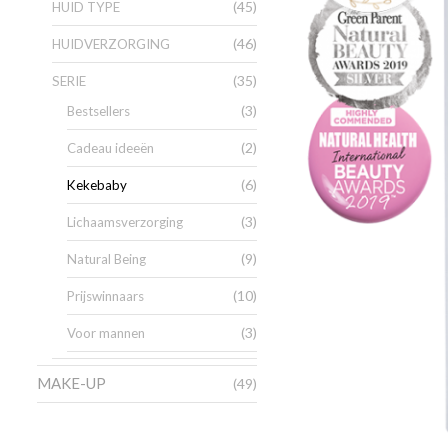
(45)
HUID TYPE
(46)
HUIDVERZORGING
(35)
SERIE
(3)
Bestsellers
(2)
Cadeau ideeën
(6)
Kekebaby
(3)
Lichaamsverzorging
(9)
Natural Being
(10)
Prijswinnaars
(3)
Voor mannen
MAKE-UP
(49)