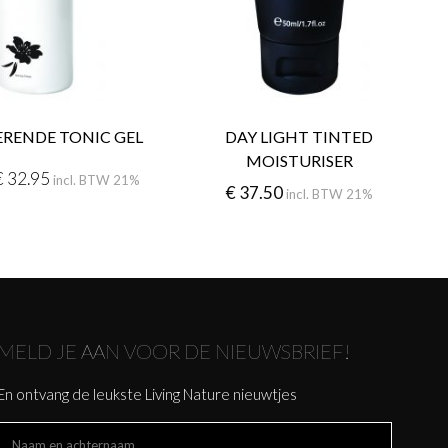
RENDE TONIC GEL
DAY LIGHT TINTED
MOISTURISER
€
32.95
incl. BTW 21%
€
37.50
incl. BTW 21%
MELD JE AAN VOOR DE NIEUWSBRIEF!
En ontvang de leukste Living Nature nieuwtjes