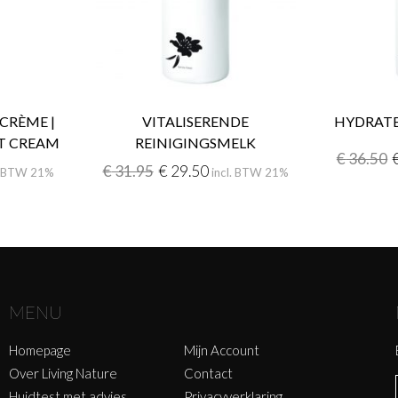
CRÈME |
VITALISERENDE
HYDRATE
T CREAM
REINIGINGSMELK
€
36.50
€
31.95
€
29.50
l. BTW 21%
incl. BTW 21%
MENU
Homepage
Mijn Account
Over Living Nature
Contact
Huidtest met advies
Privacyverklaring