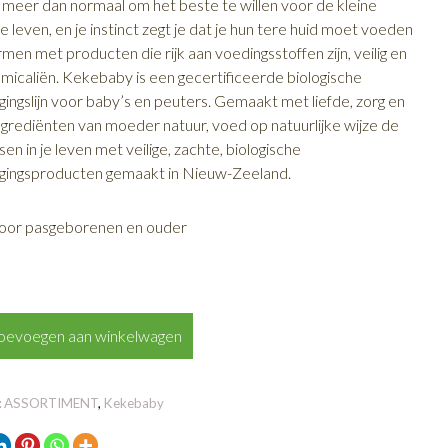
t meer dan normaal om het beste te willen voor de kleine
e leven, en je instinct zegt je dat je hun tere huid moet voeden
en met producten die rijk aan voedingsstoffen zijn, veilig en
hemicaliën. Kekebaby is een gecertificeerde biologische
gingslijn voor baby’s en peuters. Gemaakt met liefde, zorg en
ngrediënten van moeder natuur, voed op natuurlijke wijze de
en in je leven met veilige, zachte, biologische
rgingsproducten gemaakt in Nieuw-Zeeland.
voor pasgeborenen en ouder
Y
oevoegen aan winkelwagen
E
:
ASSORTIMENT
,
Kekebaby