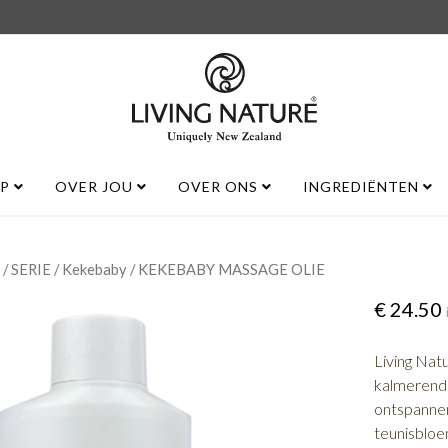
UP
OVER JOU
OVER ONS
INGREDIËNTEN
/
/
/ KEKEBABY MASSAGE OLIE
SERIE
Kekebaby
€
24.50
Living Nat
kalmerende
ontspannen
teunisbloe