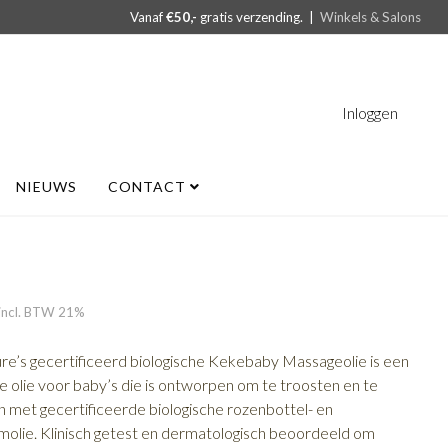
Vanaf
€50,-
gratis verzending. |
Winkels & Salons
Inloggen
NIEUWS
CONTACT
incl. BTW 21%
ure’s gecertificeerd biologische Kekebaby Massageolie is een
 olie voor baby’s die is ontworpen om te troosten en te
 met gecertificeerde biologische rozenbottel- en
molie. Klinisch getest en dermatologisch beoordeeld om