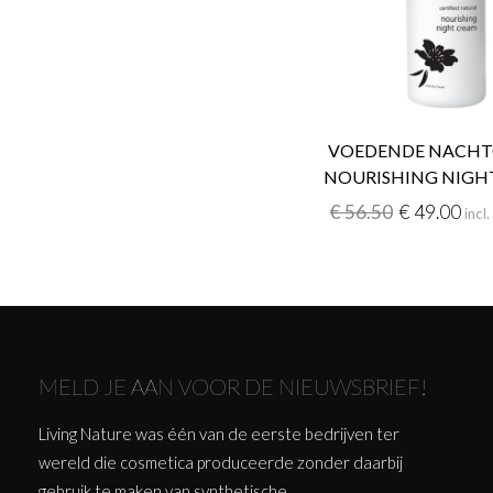
VOEDENDE NACHT
NOURISHING NIGH
€
56.50
€
49.00
inc
MELD JE AAN VOOR DE NIEUWSBRIEF!
Living Nature was één van de eerste bedrijven ter
wereld die cosmetica produceerde zonder daarbij
gebruik te maken van synthetische