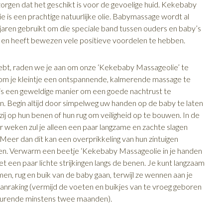
zorgen dat het geschikt is voor de gevoelige huid. Kekebaby
e is een prachtige natuurlijke olie. Babymassage wordt al
jaren gebruikt om die speciale band tussen ouders en baby’s
 en heeft bewezen vele positieve voordelen te hebben.
d hebt, raden we je aan om onze ‘Kekebaby Massageolie’ te
om je kleintje een ontspannende, kalmerende massage te
 is een geweldige manier om een goede nachtrust te
. Begin altijd door simpelweg uw handen op de baby te laten
zij op hun benen of hun rug om veiligheid op te bouwen. In de
r weken zul je alleen een paar langzame en zachte slagen
 Meer dan dit kan een overprikkeling van hun zintuigen
n. Verwarm een beetje ‘Kekebaby Massageolie in je handen
t een paar lichte strijkingen langs de benen. Je kunt langzaam
en, rug en buik van de baby gaan, terwijl ze wennen aan je
aanraking (vermijd de voeten en buikjes van te vroeg geboren
durende minstens twee maanden).