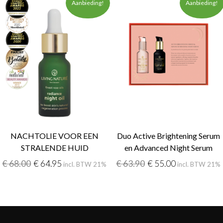
Aanbieding!
Aanbieding!
NACHTOLIE VOOR EEN
Duo Active Brightening Serum
STRALENDE HUID
en Advanced Night Serum
€
68.00
€
64.95
€
63.90
€
55.00
incl. BTW 21%
incl. BTW 21%