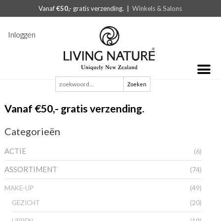
Vanaf
€50,-
gratis verzending. |
Winkels & Salons
Inloggen
Zoeken
naar:
Vanaf €50,- gratis verzending.
Categorieën
ACTIE
(6)
ASSORTIMENT
(74)
(49)
MAKE-UP
(20)
GEZICHT
(19)