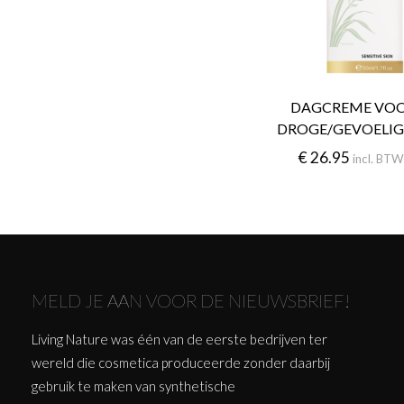
DAGCREME VOO
DROGE/GEVOELIG
€
26.95
incl. BT
MELD JE AAN VOOR DE NIEUWSBRIEF!
Living Nature was één van de eerste bedrijven ter
wereld die cosmetica produceerde zonder daarbij
gebruik te maken van synthetische