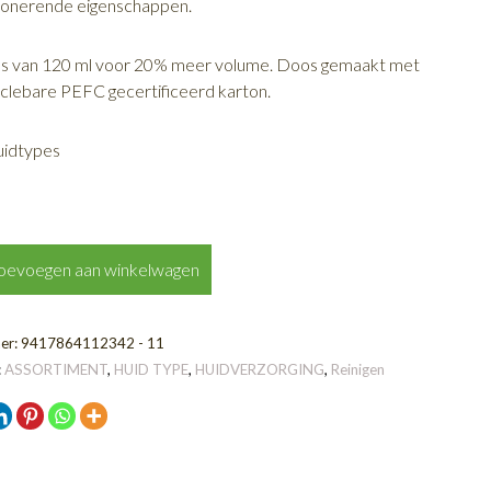
ionerende eigenschappen.
s van 120 ml voor 20% meer volume.
Doos gemaakt met
lebare PEFC gecertificeerd karton.
huidtypes
oevoegen aan winkelwagen
R
er:
9417864112342 - 11
:
ASSORTIMENT
,
HUID TYPE
,
HUIDVERZORGING
,
Reinigen
R