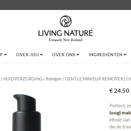
UP
OVER JOU
OVER ONS
INGREDIËNTEN
/
/
/ GENTLE MAKEUP REMOVER | 
HUIDVERZORGING
Reinigen
€
24.50
Perfect, ze
(oog) ma
infusie va
die de tra