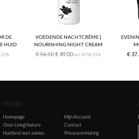
R DE
VOEDENDE NACHTCRÈME |
EVENIN
E HUID
NOURISHING NIGHT CREAM
M
€
56.50
€
49.00
€
37
W 21%
incl. BTW 21%
MENU
Homepage
Mijn Account
Over Living Nature
Contact
Huidtest met advies
Privacyverklaring