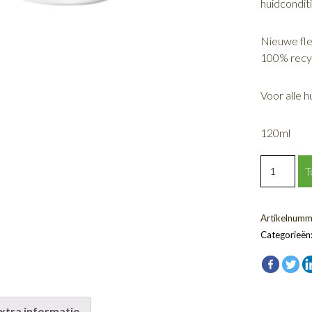
huidcondit
Nieuwe fle
100% recyc
Voor alle 
120ml
GENTLE
T
MAKEUP
REMOVE
|
Artikelnumm
OOG
Categorieën
MAKE-
UP
REMOVE
aantal
xtra informatie