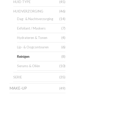
(45)
HUID TYPE
(46)
HUIDVERZORGING
(14)
Dag- & Nachtverzorging
(7)
Exfoliant / Maskers
(4)
Hydrateren & Tonen
(6)
Lip- & Oogcontouren
(8)
Reinigen
(10)
Serums & Oliën
(35)
SERIE
MAKE-UP
(49)