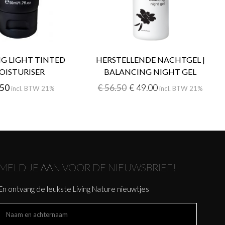
G LIGHT TINTED
HERSTELLENDE NACHTGEL |
OISTURISER
BALANCING NIGHT GEL
.50
€
56.50
€
49.00
incl. BTW 21%
incl. BTW 21%
MELD JE AAN VOOR DE NIEUWSBRIEF!
En ontvang de leukste Living Nature nieuwtjes