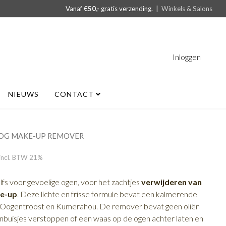
Vanaf
€50,-
gratis verzending. |
Winkels & Salons
Inloggen
NIEUWS
CONTACT
OOG MAKE-UP REMOVER
incl. BTW 21%
lfs voor gevoelige ogen, voor het zachtjes
verwijderen van
ke-up
. Deze lichte en frisse formule bevat een kalmerende
n Oogentroost en Kumerahou. De remover bevat geen oliën
anbuisjes verstoppen of een waas op de ogen achter laten en