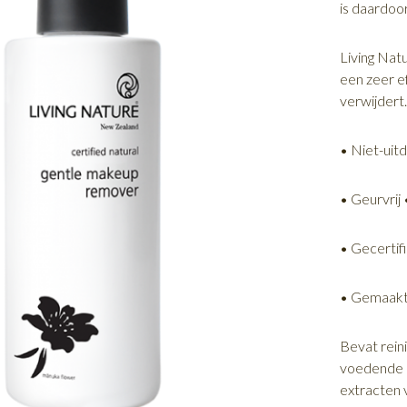
is daardoor
Living Nat
een zeer e
verwijdert
• Niet-uit
• Geurvrij
• Gecertifi
• Gemaakt
Bevat rei
voedende a
extracten 