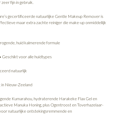
 zeer fijn in gebruik.
ure’s gecertificeerde natuurlijke Gentle Makeup Remover is
ffectieve maar extra zachte reiniger die make-up onmiddellijk
.
drogende, huid kalmerende formule
• Geschikt voor alle huidtypes
ceerd natuurlijk
 in Nieuw-Zeeland
nigende Kumarahou, hydraterende Harakeke Flax Gel en
ctieve Manuka Honing, plus Ogentroost en Toverhazelaar-
voor natuurlijke ontstekingsremmende en