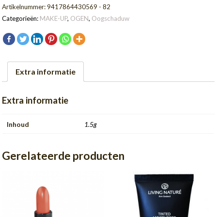
vanille
Artikelnummer:
9417864430569 - 82
wit)
Categorieën:
MAKE-UP
,
OGEN
,
Oogschaduw
aantal
Extra informatie
Extra informatie
Inhoud
1.5g
Gerelateerde producten