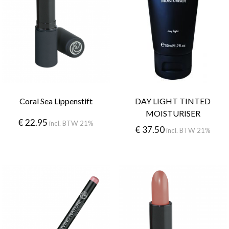
Coral Sea Lippenstift
DAY LIGHT TINTED
MOISTURISER
€
22.95
incl. BTW 21%
€
37.50
incl. BTW 21%