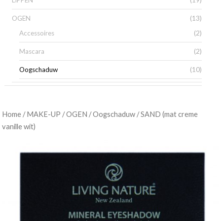
LIPPEN
(13)
OGEN
(2)
Accessoires
(2)
Mascara
(10)
Oogschaduw
/
/
/
/ SAND (mat creme
Home
MAKE-UP
OGEN
Oogschaduw
vanille wit)