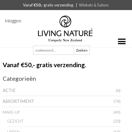
Vanaf
€50,-
gratis verzending. |
Winkels & Salons
Inloggen
Zoeken
naar:
Vanaf €50,- gratis verzending.
Categorieën
ACTIE
(6)
ASSORTIMENT
(74)
(49)
MAKE-UP
(20)
GEZICHT
(19)