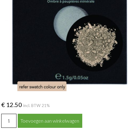
€
12.50
incl. BTW 21%
SAND
Toevoegen aan winkelwagen
(mat
creme