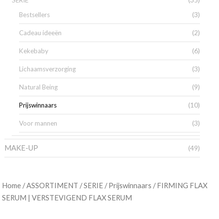
SERIE
(3)
Bestsellers
(2)
Cadeau ideeën
(6)
Kekebaby
(3)
Lichaamsverzorging
(9)
Natural Being
(10)
Prijswinnaars
(3)
Voor mannen
MAKE-UP
(49)
/
/
/
/ FIRMING FLAX
Home
ASSORTIMENT
SERIE
Prijswinnaars
SERUM | VERSTEVIGEND FLAX SERUM