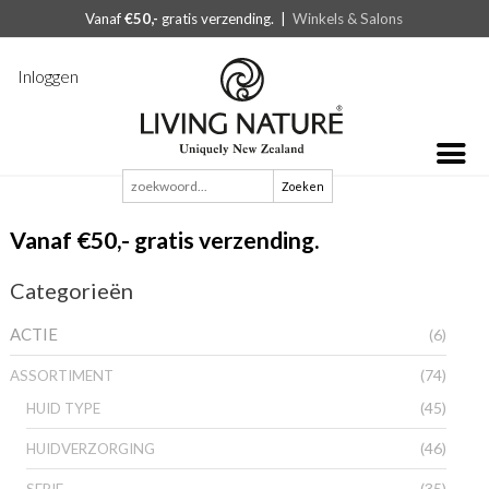
Vanaf
€50,-
gratis verzending. |
Winkels & Salons
Inloggen
Zoeken
naar:
Vanaf €50,- gratis verzending.
Categorieën
ACTIE
(6)
(74)
ASSORTIMENT
(45)
HUID TYPE
(46)
HUIDVERZORGING
(35)