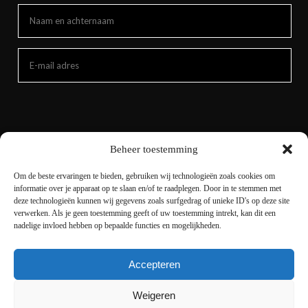
Beheer toestemming
Om de beste ervaringen te bieden, gebruiken wij technologieën zoals cookies om
informatie over je apparaat op te slaan en/of te raadplegen. Door in te stemmen met
deze technologieën kunnen wij gegevens zoals surfgedrag of unieke ID's op deze site
verwerken. Als je geen toestemming geeft of uw toestemming intrekt, kan dit een
nadelige invloed hebben op bepaalde functies en mogelijkheden.
Accepteren
Copyright © 2021 livingnature.nl | Alle rechten
voorbehouden. | Ontwerp en realisatie
I-match
Weigeren
Webconcepts