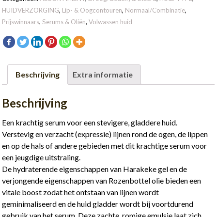
HUIDVERZORGING
,
Lip- & Oogcontouren
,
Normaal/Combinatie
,
Prijswinnaars
,
Serums & Oliën
,
Volwassen huid
Beschrijving
Extra informatie
Beschrijving
Een krachtig serum voor een stevigere, gladdere huid.
Verstevig en verzacht (expressie) lijnen rond de ogen, de lippen
en op de hals of andere gebieden met dit krachtige serum voor
een jeugdige uitstraling.
De hydraterende eigenschappen van Harakeke gel en de
verjongende eigenschappen van Rozenbottel olie bieden een
vitale boost zodat het ontstaan van lijnen wordt
geminimaliseerd en de huid gladder wordt bij voortdurend
gebruik van het serum. Deze zachte, romige emulsie laat zich