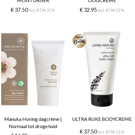
MOISTURISER
OOGCREME
€
37.50
€
32.95
incl. BTW 21%
incl. BTW 21%
Manuka Honing dagcrème |
ULTRA RIJKE BODYCREME
Normaal tot droge huid
€
37.50
incl. BTW 21%