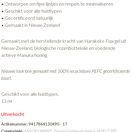
• Ontworpen om fijne lijntjes en rimpels te minimaliseren
• Geschikt voor alle huidtypen
• Gecertificeerd natuurlijk
• Gemaakt in Nieuw-Zeeland
Gemaakt met de herstellende kracht van Harakeke Flax gel uit
Nieuw-Zeeland, biologische rozenbottelolie en voedende
actieve Manuka honing.
Nieuwe look box gemaakt met 100% recyclebare PEFC gecertificeerde
kaart.
Geschikt voor alle huidtypes.
13 ml
Uitverkocht
Artikelnummer:
9417864130490 - 17
Categorieën:
ASSORTIMENT
,
Droog/Gedehydrateerd
,
HUID TYPE
,