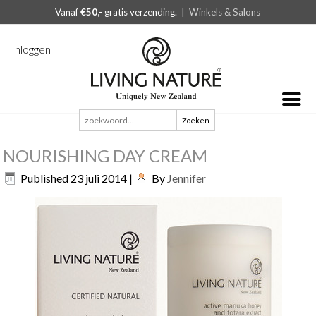
Vanaf
€50,-
gratis verzending. |
Winkels & Salons
Inloggen
Zoeken
naar:
NOURISHING DAY CREAM
Published
23 juli 2014
|
By
Jennifer