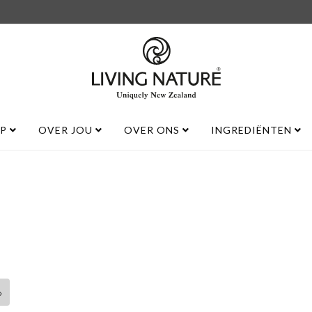
UP
OVER JOU
OVER ONS
INGREDIËNTEN
»