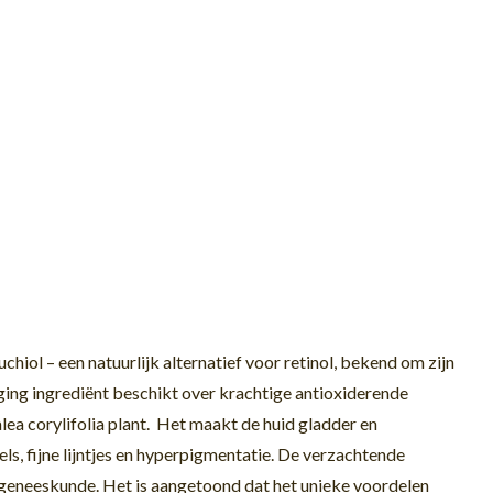
uchiol
– een natuurlijk alternatief voor
retinol
, bekend om zijn
ing ingrediënt beschikt over krachtige antioxiderende
lea
corylifolia
plant
.
Het maakt de huid gladder en
ls, fijne lijntjes en hyperpi
gmentatie.
De verzachtende
e geneeskunde
.
Het is aangetoond dat het unieke voordelen