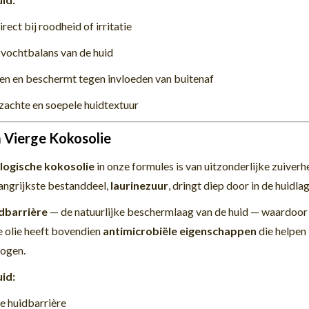
rect bij roodheid of irritatie
e vochtbalans van de huid
en en beschermt tegen invloeden van buitenaf
zachte en soepele huidtextuur
a Vierge Kokosolie
logische kokosolie
in onze formules is van uitzonderlijke zuiverhe
langrijkste bestanddeel,
laurinezuur
, dringt diep door in de huidla
dbarrière
— de natuurlijke beschermlaag van de huid — waardoor 
e olie heeft bovendien
antimicrobiële eigenschappen
die helpen 
rogen.
id:
de huidbarrière