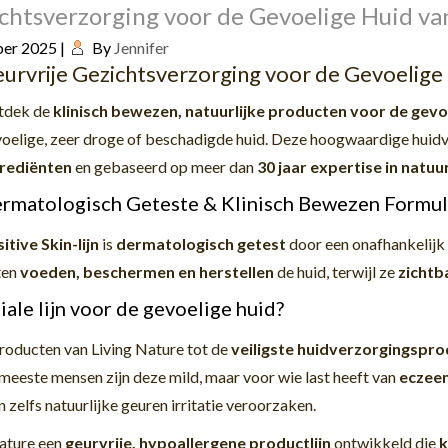
chtsverzorging voor de Gevoelige Huid va
ber 2025
|
By
Jennifer
urvrije Gezichtsverzorging voor de Gevoelige 
tdek de
klinisch bewezen, natuurlijke producten voor de gevo
oelige, zeer droge of beschadigde huid. Deze hoogwaardige huidv
grediënten
en gebaseerd op meer dan
30 jaar expertise in natuu
rmatologisch Geteste & Klinisch Bewezen Formu
itive Skin-lijn
is
dermatologisch getest
door een onafhankelijk 
ten
voeden, beschermen en herstellen
de huid, terwijl ze
zichtb
le lijn voor de gevoelige huid?
oducten van Living Nature tot de
veiligste huidverzorgingspro
 meeste mensen zijn deze mild, maar voor wie last heeft van
eczeem
n zelfs natuurlijke geuren irritatie veroorzaken.
ature een
geurvrije, hypoallergene productlijn
ontwikkeld die
k