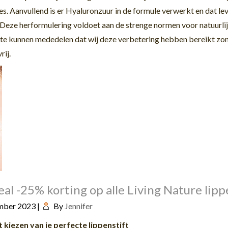
pes. Aanvullend
is er
Hyaluronzuu
r
in de formule verwerkt en
dat
le
. Deze herformulering
voldoet aan
de strenge
normen voor natuurli
ij te kunnen mededelen dat wij d
eze verbetering
hebben bereikt zond
vrij.
eal -25% korting op alle Living Nature lipp
mber 2023
|
By
Jennifer
 kiezen van je perfecte lippenstift