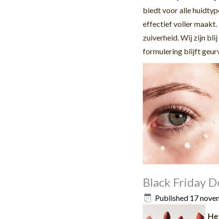
biedt voor alle huidty
effectief voller maakt
zuiverheid. Wij zijn bl
formulering blijft geu
r
Black Friday D
Published
17 nove
Het