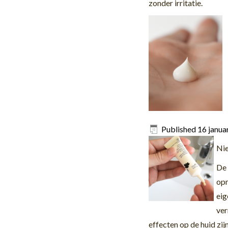
zonder irritatie.
Published
16 janua
Nie
De 
opm
eig
ver
effecten op de huid zij