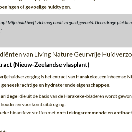
oeningen
of
gevoelige huidtypen
.
l op! Mijn huid heeft zich nog nooit zo goed gevoeld. Geen droge plekke
”
iënten van Living Nature Geurvrije Huidverzo
ract (Nieuw-Zeelandse vlasplant)
vrije huidverzorging is het extract van
Harakeke
, een inheemse N
r
geneeskrachtige en hydraterende eigenschappen
.
haridegel
die uit de basis van de Harakeke-bladeren wordt gewon
te houden en voorkomt uitdroging.
eke bioactieve stoffen met
ontstekingsremmende en antibact
id: