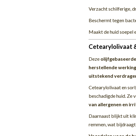
Verzacht schilferige, 
Beschermt tegen bacter
Maakt de huid soepel e
Cetearylolivaat &
Deze
olijfgebaseerd
herstellende werkin
uitstekend verdrage
Cetearylolivaat en sor
beschadigde huid. Ze 
van allergenen en irr
Daarnaast blijkt uit kl
remmen, wat bijdraagt 
Voordelen voor de hu