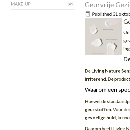
Geurvrije Gezi
MAKE-UP
(49)
Published
31 okto
Ge
On
gev
in
De
De
Living Nature Sens
irriterend
. De produc
Waarom een specia
Hoewel de standaardpr
geurstoffen
. Voor de
gevoelige huid
, kunne
Daarom heeft Living N