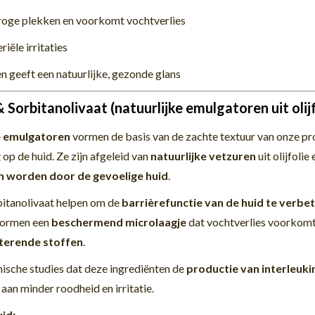
droge plekken en voorkomt vochtverlies
iële irritaties
n geeft een natuurlijke, gezonde glans
 Sorbitanolivaat (natuurlijke emulgatoren uit olijf
e emulgatoren
vormen de basis van de zachte textuur van onze 
g
op de huid. Ze zijn afgeleid van
natuurlijke vetzuren
uit olijfoli
n worden door de gevoelige huid
.
bitanolivaat helpen om de
barrièrefunctie van de huid te verbe
vormen een
beschermend microlaagje
dat vochtverlies voorkomt
iterende stoffen
.
inische studies dat deze ingrediënten de
productie van interleuki
aan minder roodheid en irritatie.
id: