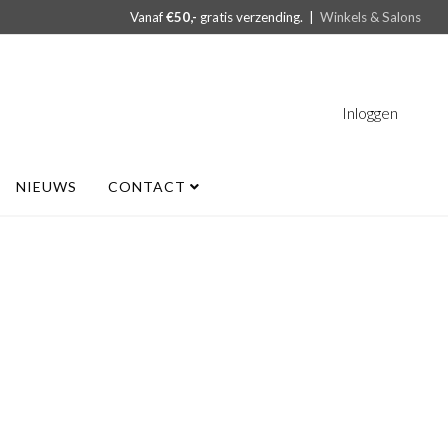
Vanaf
€50,-
gratis verzending. |
Winkels & Salons
Inloggen
NIEUWS
CONTACT