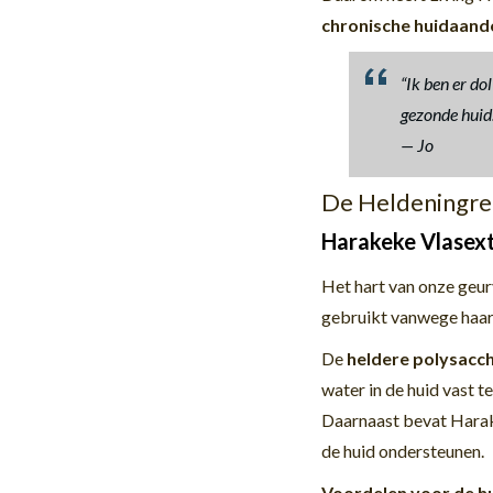
chronische huidaand
“Ik ben er do
gezonde huid.
—
Jo
De Heldeningred
Harakeke Vlasext
Het hart van onze geur
gebruikt vanwege haa
De
heldere polysacc
water in de huid vast 
Daarnaast bevat Harak
de huid ondersteunen.
Voordelen voor de hu