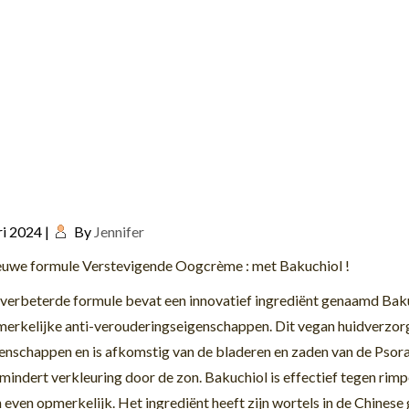
ri 2024
|
By
Jennifer
uwe formule Verstevigende Oogcrème : met
Bakuchiol !
verbeterde formule bevat een innovatief ingrediënt genaamd
Bak
erkelijke anti-verouderingseigenschappen.
Dit
vegan
huidverzorg
enschappen en is a
f
komstig
van de bladeren en zaden van de
Psora
mindert verkleuring door de zon.
Bakuchiol
is effectief tegen rimpe
n even opmerkelijk. Het ingrediënt heeft zijn wortels in de Chines