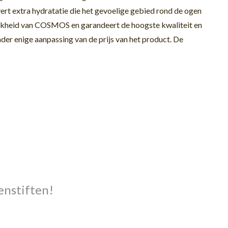
vert e
xtra
hydratatie die het gevoelige gebied rond de ogen
jkheid
van
COSMOS
en garandeert de hoogste kwaliteit en
er enige aanpassing van de prijs van het product.
De
enstiften!