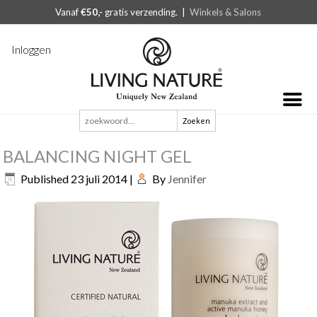
Vanaf
€50,-
gratis verzending. |
Winkels & Salons
Inloggen
Zoeken
naar:
BALANCING NIGHT GEL
Published
23 juli 2014
|
By
Jennifer