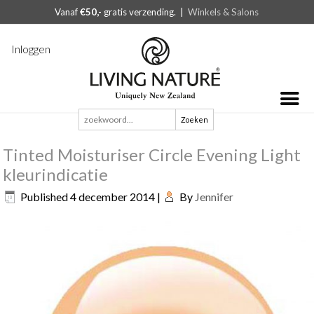
Vanaf
€50,-
gratis verzending. |
Winkels & Salons
Inloggen
Zoeken
naar:
Tinted Moisturiser Circle Evening Light
kleurindicatie
Published
4 december 2014
|
By
Jennifer