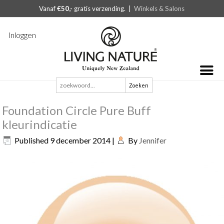
Vanaf
€50,-
gratis verzending. |
Winkels & Salons
Inloggen
Zoeken
naar:
Foundation Circle Pure Buff
kleurindicatie
Published
9 december 2014
|
By
Jennifer