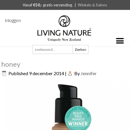
Vanaf
€50,-
gratis verzending. |
Winkels & Salons
Inloggen
Zoeken
naar:
honey
Published
9 december 2014
|
By
Jennifer