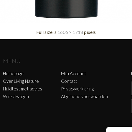
Full size is
1606 × 1718
pixels
MENU
Homepage
Mijn Account
Over Living Nature
Contact
Huidtest met advies
Privacyverklaring
Winkelwagen
Algemene voorwaarden