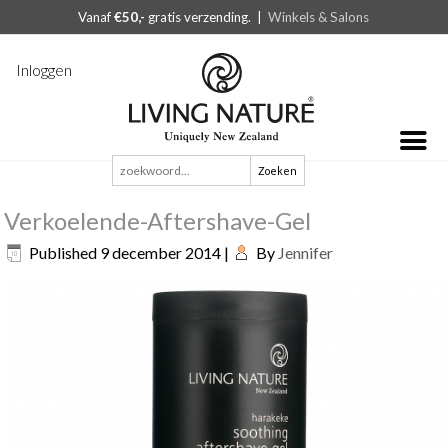
Vanaf
€50,-
gratis verzending. |
Winkels & Salons
Inloggen
Zoeken
naar:
Verkoelende-Aftershave-Gel
Published
9 december 2014
|
By
Jennifer