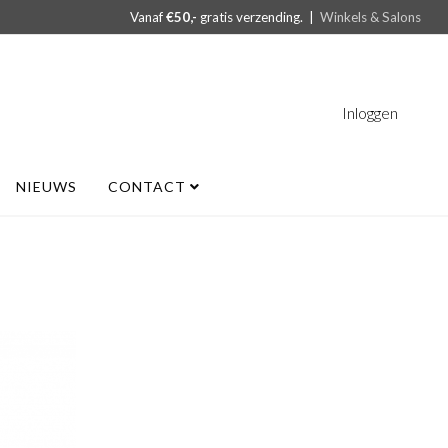
Vanaf
€50,-
gratis verzending. |
Winkels & Salons
Inloggen
NIEUWS
CONTACT