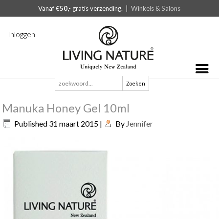
Vanaf
€50,-
gratis verzending. |
Winkels & Salons
Inloggen
Zoeken
naar:
Manuka Honey Gel 10ml
Published
31 maart 2015
|
By
Jennifer