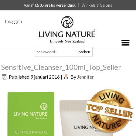
Vanaf
€50,-
gratis verzending. |
Winkels & Salons
Inloggen
Zoeken
naar:
Sensitive_Cleanser_100ml_Top_Seller
Published
9 januari 2016
|
By
Jennifer