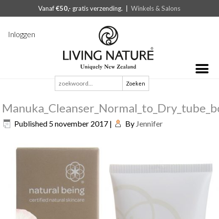
Vanaf
€50,-
gratis verzending. |
Winkels & Salons
Inloggen
Zoeken
naar:
Manuka_Cleanser_Normal_to_Dry_tube_b
Published
5 november 2017
|
By
Jennifer