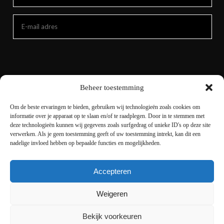
Beheer toestemming
Om de beste ervaringen te bieden, gebruiken wij technologieën zoals cookies om
informatie over je apparaat op te slaan en/of te raadplegen. Door in te stemmen met
deze technologieën kunnen wij gegevens zoals surfgedrag of unieke ID's op deze site
verwerken. Als je geen toestemming geeft of uw toestemming intrekt, kan dit een
nadelige invloed hebben op bepaalde functies en mogelijkheden.
Accepteren
Copyright © 2021 livingnature.nl | Alle rechten
voorbehouden. | Ontwerp en realisatie
I-match
Weigeren
Webconcepts
Bekijk voorkeuren