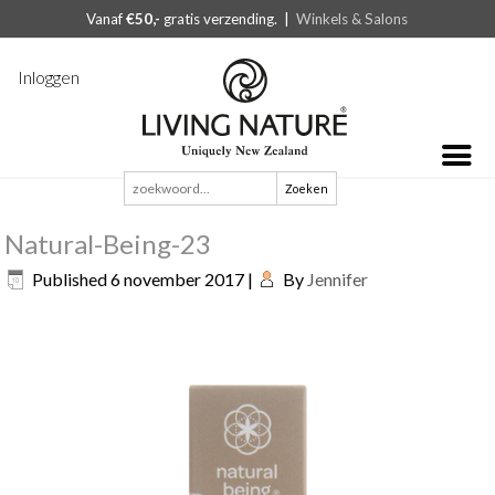
Vanaf
€50,-
gratis verzending. |
Winkels & Salons
Inloggen
Zoeken
naar:
Natural-Being-23
Published
6 november 2017
|
By
Jennifer