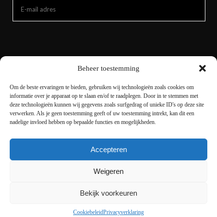
Beheer toestemming
Om de beste ervaringen te bieden, gebruiken wij technologieën zoals cookies om
informatie over je apparaat op te slaan en/of te raadplegen. Door in te stemmen met
deze technologieën kunnen wij gegevens zoals surfgedrag of unieke ID's op deze site
verwerken. Als je geen toestemming geeft of uw toestemming intrekt, kan dit een
nadelige invloed hebben op bepaalde functies en mogelijkheden.
Accepteren
Copyright © 2021 livingnature.nl | Alle rechten
voorbehouden. | Ontwerp en realisatie
I-match
Weigeren
Webconcepts
Bekijk voorkeuren
Cookiebeleid
Privacyverklaring