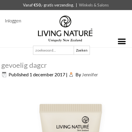
Vanaf
€50,-
gratis verzending. |
Winkels & Salons
Inloggen
Zoeken
naar:
gevoelig dagcr
Published
1 december 2017
|
By
Jennifer