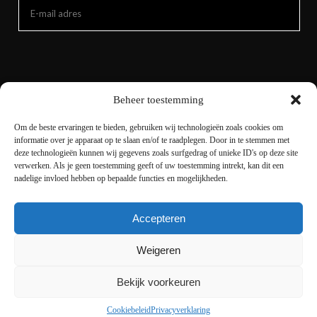
Beheer toestemming
Om de beste ervaringen te bieden, gebruiken wij technologieën zoals cookies om
informatie over je apparaat op te slaan en/of te raadplegen. Door in te stemmen met
deze technologieën kunnen wij gegevens zoals surfgedrag of unieke ID's op deze site
verwerken. Als je geen toestemming geeft of uw toestemming intrekt, kan dit een
nadelige invloed hebben op bepaalde functies en mogelijkheden.
Accepteren
Copyright © 2021 livingnature.nl | Alle rechten
voorbehouden. | Ontwerp en realisatie
I-match
Weigeren
Webconcepts
Bekijk voorkeuren
Cookiebeleid
Privacyverklaring