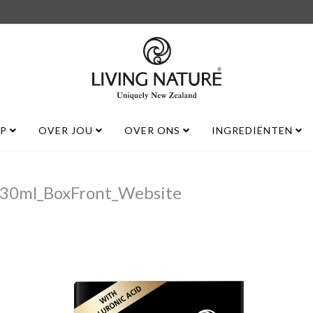
UP
OVER JOU
OVER ONS
INGREDIËNTEN
30ml_BoxFront_Website