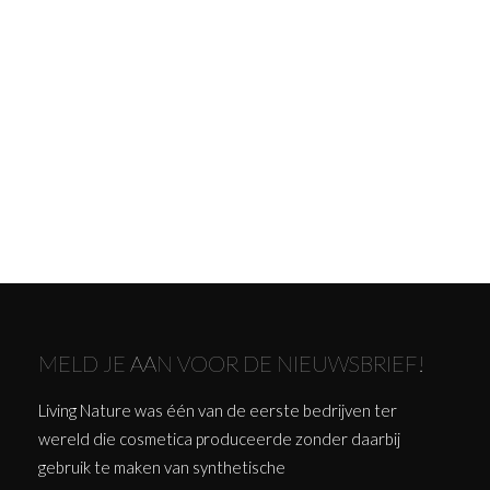
MELD JE AAN VOOR DE NIEUWSBRIEF!
Living Nature was één van de eerste bedrijven ter
wereld die cosmetica produceerde zonder daarbij
gebruik te maken van synthetische