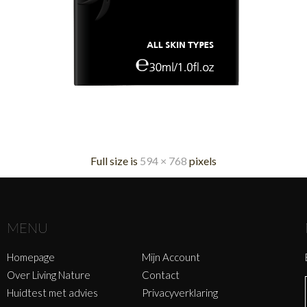
Full size is
594 × 768
pixels
MENU
Homepage
Mijn Account
Over Living Nature
Contact
Huidtest met advies
Privacyverklaring