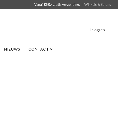
Vanaf
€50,-
gratis verzending. |
Winkels & Salons
Inloggen
NIEUWS
CONTACT