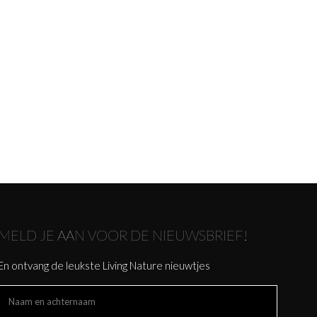
MELD JE AAN VOOR DE NIEUWSBRIEF!
En ontvang de leukste Living Nature nieuwtjes