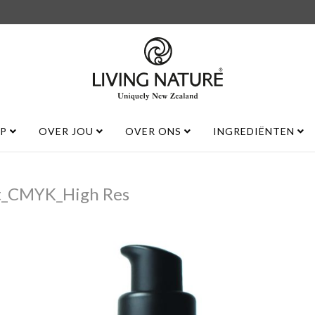
UP
OVER JOU
OVER ONS
INGREDIËNTEN
nt_CMYK_High Res