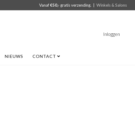
Vanaf
€50,-
gratis verzending. |
Winkels & Salons
Inloggen
NIEUWS
CONTACT