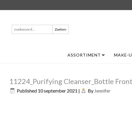
Zoeken
naar:
ASSORTIMENT
MAKE-
11224_Purifying Cleanser_Bottle Fro
Published
10 september 2021
|
By
Jennifer