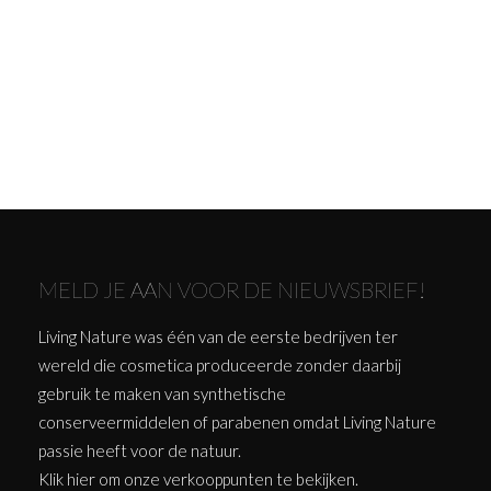
MELD JE AAN VOOR DE NIEUWSBRIEF!
Living Nature was één van de eerste bedrijven ter
wereld die cosmetica produceerde zonder daarbij
gebruik te maken van synthetische
conserveermiddelen of parabenen omdat Living Nature
passie heeft voor de natuur.
Klik
hier
om onze verkooppunten te bekijken.