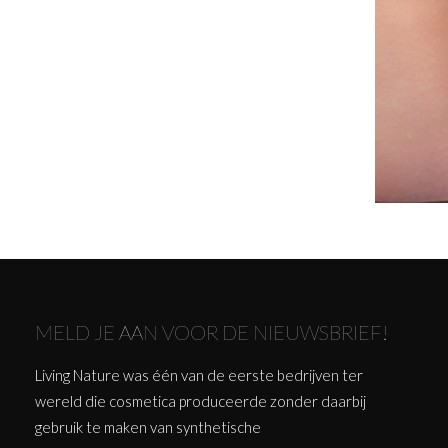
MELD JE AAN VOOR DE NIEUWSBRIEF!
Living Nature was één van de eerste bedrijven ter
wereld die cosmetica produceerde zonder daarbij
gebruik te maken van synthetische