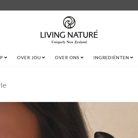
UP
OVER JOU
OVER ONS
INGREDIËNTEN
le