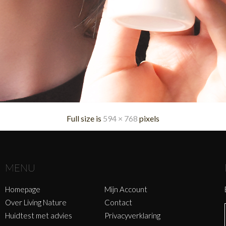
Full size is
594 × 768
pixels
MENU
Homepage
Mijn Account
Over Living Nature
Contact
Huidtest met advies
Privacyverklaring