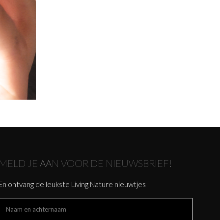
MELD JE AAN VOOR DE NIEUWSBRIEF!
En ontvang de leukste Living Nature nieuwtjes