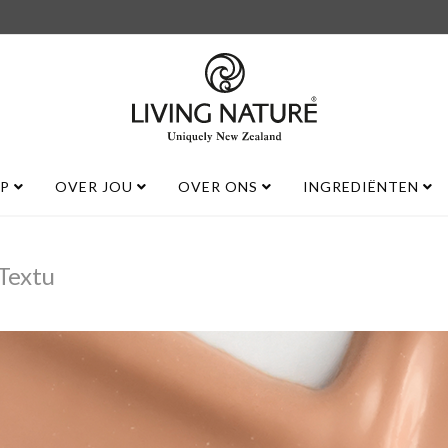
UP
OVER JOU
OVER ONS
INGREDIËNTEN
Textu