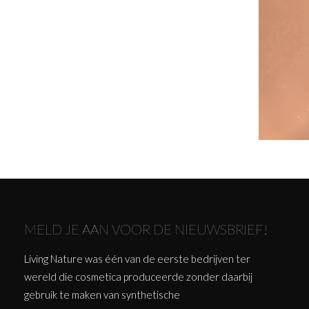
MELD JE AAN VOOR DE NIEUWSBRIEF!
Living Nature was één van de eerste bedrijven ter
wereld die cosmetica produceerde zonder daarbij
gebruik te maken van synthetische