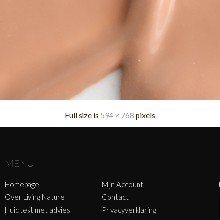
Full size is
594 × 768
pixels
MENU
Homepage
Mijn Account
Over Living Nature
Contact
Huidtest met advies
Privacyverklaring