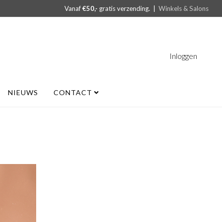
Vanaf
€50,-
gratis verzending. |
Winkels & Salons
Inloggen
NIEUWS
CONTACT