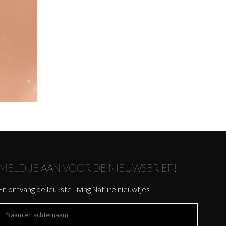
MELD JE AAN VOOR DE NIEUWSBRIEF!
En ontvang de leukste Living Nature nieuwtjes