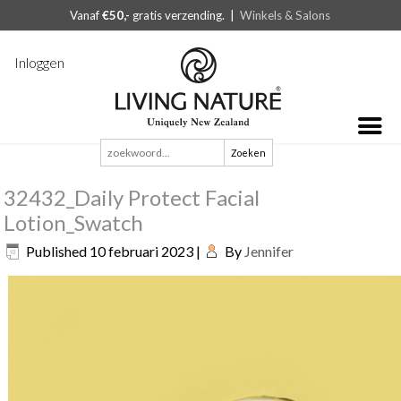
Vanaf
€50,-
gratis verzending. |
Winkels & Salons
Inloggen
Zoeken
naar:
32432_Daily Protect Facial
Lotion_Swatch
Published
10 februari 2023
|
By
Jennifer