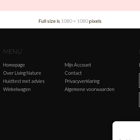
Full size is
1080 × 1080
pixels
MENU
Homepage
Mijn Account
Over Living Nature
Contact
Huidtest met advies
Privacyverklaring
Winkelwagen
Algemene voorwaarden