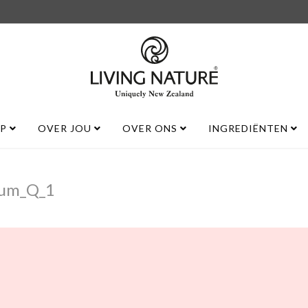
UP
OVER JOU
OVER ONS
INGREDIËNTEN
rum_Q_1