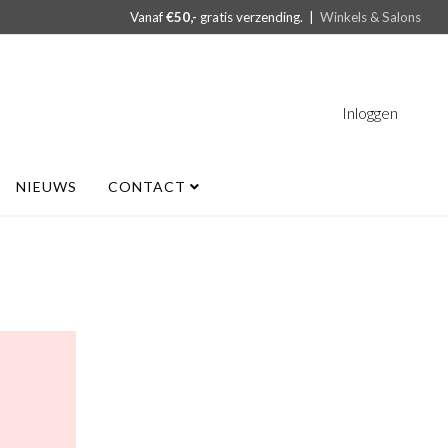
Vanaf
€50,-
gratis verzending. |
Winkels & Salons
Inloggen
NIEUWS
CONTACT