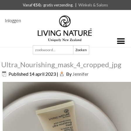
Vanaf
€50,-
gratis verzending. |
Winkels & Salons
Inloggen
Zoeken
naar:
Ultra_Nourishing_mask_4_cropped_jpg
Published
14 april 2023
|
By
Jennifer