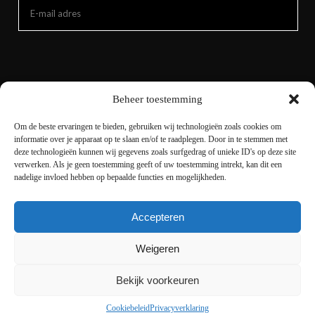
Beheer toestemming
Om de beste ervaringen te bieden, gebruiken wij technologieën zoals cookies om
informatie over je apparaat op te slaan en/of te raadplegen. Door in te stemmen met
deze technologieën kunnen wij gegevens zoals surfgedrag of unieke ID's op deze site
verwerken. Als je geen toestemming geeft of uw toestemming intrekt, kan dit een
nadelige invloed hebben op bepaalde functies en mogelijkheden.
Accepteren
Copyright © 2021 livingnature.nl | Alle rechten
voorbehouden. | Ontwerp en realisatie
I-match
Weigeren
Webconcepts
Bekijk voorkeuren
Cookiebeleid
Privacyverklaring