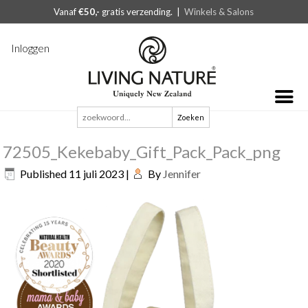
Vanaf
€50,-
gratis verzending. |
Winkels & Salons
Inloggen
Zoeken
naar:
72505_Kekebaby_Gift_Pack_Pack_png
Published
11 juli 2023
|
By
Jennifer