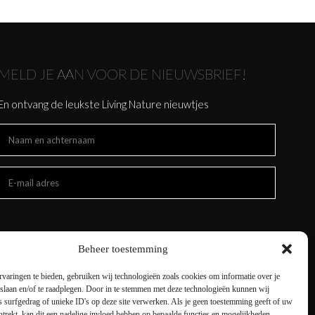
MELD JE AAN VOOR DE NIEUWSBRIEF!
En ontvang de leukste Living Nature nieuwtjes
Beheer toestemming
varingen te bieden, gebruiken wij technologieën zoals cookies om informatie over je
 slaan en/of te raadplegen. Door in te stemmen met deze technologieën kunnen wij
 surfgedrag of unieke ID's op deze site verwerken. Als je geen toestemming geeft of uw
trekt, kan dit een nadelige invloed hebben op bepaalde functies en mogelijkheden.