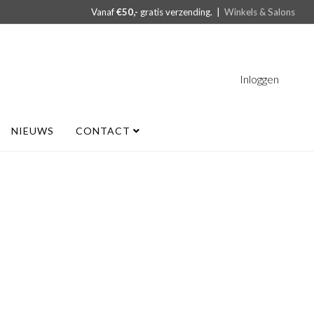
Vanaf
€50,-
gratis verzending. |
Winkels & Salons
Inloggen
NIEUWS
CONTACT