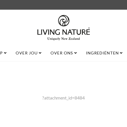
UP
OVER JOU
OVER ONS
INGREDIËNTEN
?attachment_id=8484