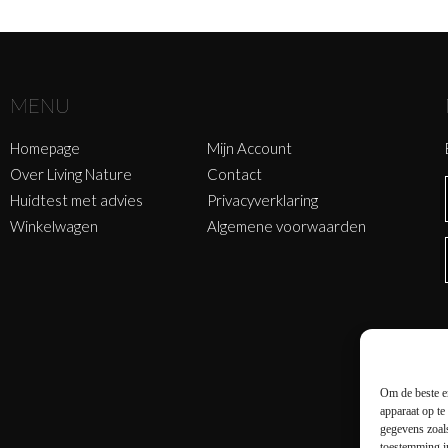
MENU
Homepage
Mijn Account
Over Living Nature
Contact
Huidtest met advies
Privacyverklaring
Winkelwagen
Algemene voorwaarden
Om de beste er
apparaat op te
gegevens zoals
toestemming in