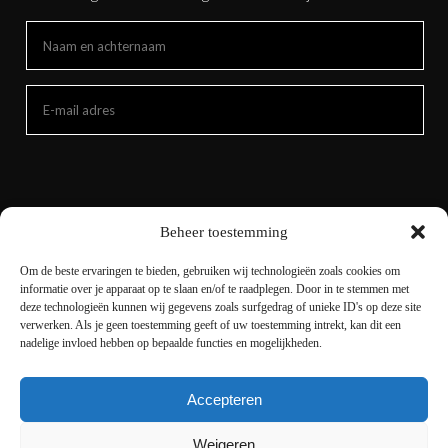
Beheer toestemming
Om de beste ervaringen te bieden, gebruiken wij technologieën zoals cookies om
informatie over je apparaat op te slaan en/of te raadplegen. Door in te stemmen met
deze technologieën kunnen wij gegevens zoals surfgedrag of unieke ID's op deze site
verwerken. Als je geen toestemming geeft of uw toestemming intrekt, kan dit een
nadelige invloed hebben op bepaalde functies en mogelijkheden.
Accepteren
Copyright © 2021 livingnature.nl | Alle rechten
voorbehouden. | Ontwerp en realisatie
I-match
Weigeren