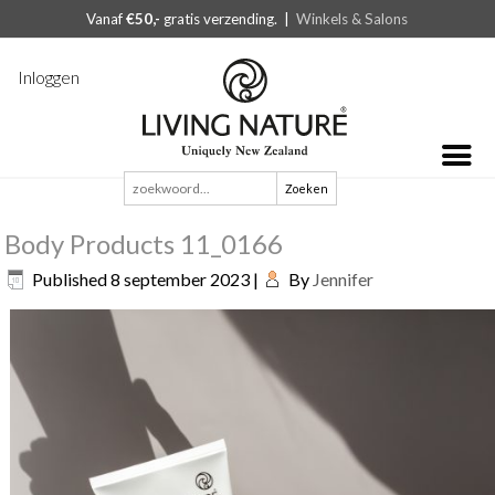
Vanaf
€50,-
gratis verzending. |
Winkels & Salons
Inloggen
Zoeken
naar:
Body Products 11_0166
Published
8 september 2023
|
By
Jennifer