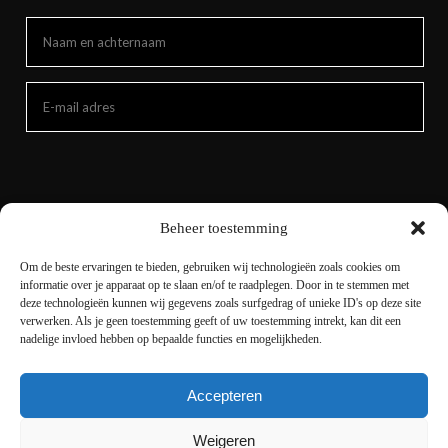
Beheer toestemming
Om de beste ervaringen te bieden, gebruiken wij technologieën zoals cookies om
informatie over je apparaat op te slaan en/of te raadplegen. Door in te stemmen met
deze technologieën kunnen wij gegevens zoals surfgedrag of unieke ID's op deze site
verwerken. Als je geen toestemming geeft of uw toestemming intrekt, kan dit een
nadelige invloed hebben op bepaalde functies en mogelijkheden.
Accepteren
Copyright © 2021 livingnature.nl | Alle rechten
voorbehouden. | Ontwerp en realisatie
I-match
Weigeren