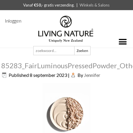
Vanaf
€50,-
gratis verzending. |
Winkels & Salons
Inloggen
Zoeken
naar:
85283_FairLuminousPressedPowder_Oth
Published
8 september 2023
|
By
Jennifer