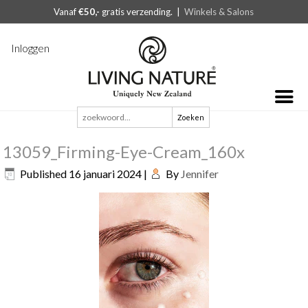
Vanaf
€50,-
gratis verzending. |
Winkels & Salons
Inloggen
Zoeken
naar:
13059_Firming-Eye-Cream_160x
Published
16 januari 2024
|
By
Jennifer