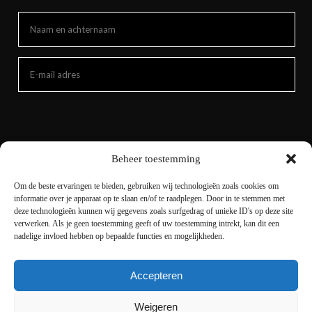
Beheer toestemming
Om de beste ervaringen te bieden, gebruiken wij technologieën zoals cookies om
informatie over je apparaat op te slaan en/of te raadplegen. Door in te stemmen met
deze technologieën kunnen wij gegevens zoals surfgedrag of unieke ID's op deze site
verwerken. Als je geen toestemming geeft of uw toestemming intrekt, kan dit een
nadelige invloed hebben op bepaalde functies en mogelijkheden.
Accepteren
Copyright © 2021 livingnature.nl | Alle rechten
voorbehouden. | Ontwerp en realisatie
I-match
Weigeren